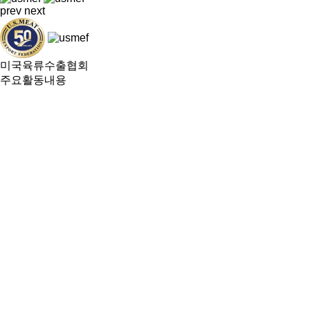
prev
next
미국육류수출협회
주요활동내용
한국사무소
본사 및 지사
미국산 소고기 101
품종 및 등급
사육 및 생산과정
품질보장(BQA)프로그램
미국산 소고기 부위정보
미국산 소고기 브랜드
미국산 돼지고기 101
품종 및 등급
사육 및 생산과정
미국산 돼지고기 특장점
품질보장(PQA plus)프로그램
미국산 돼지고기 부위정보
미국산 돼지고기 가공품