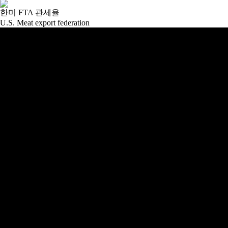
한미 FTA 관세율
U.S. Meat export federation