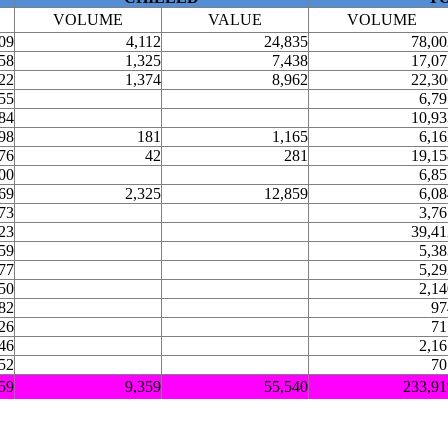
VOLUME
VALUE
VOLUME
09
4,112
24,835
78,00
58
1,325
7,438
17,07
22
1,374
8,962
22,30
55
6,79
84
10,93
98
181
1,165
6,16
76
42
281
19,15
00
6,85
69
2,325
12,859
6,08
73
3,76
23
39,41
59
5,38
77
5,29
50
2,14
82
97
26
71
46
2,16
52
70
59
9,359
55,540
233,91