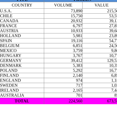
COUNTRY
VOLUME
VALUE
U.S.A.
73,890
215,5
CHILE
15,750
53,5
CANADA
20,932
39,1
FRANCE
6,797
27,8
AUSTRIA
10,933
39,6
HOLLAND
5,981
23,8
SPAIN
19,116
54,7
BELGIUM
6,851
24,5
MEXICO
3,759
9,8
HUNGARY
3,767
10,7
GERMANY
39,412
129,5
DENMARK
5,383
10,3
POLAND
5,292
16,7
FINLAND
2,140
6,8
ENGLAND
974
1,1
SWEDEN
717
1,0
IRELAND
2,165
7,4
AUSTRALIA
701
8
TOTAL
224,560
673,5