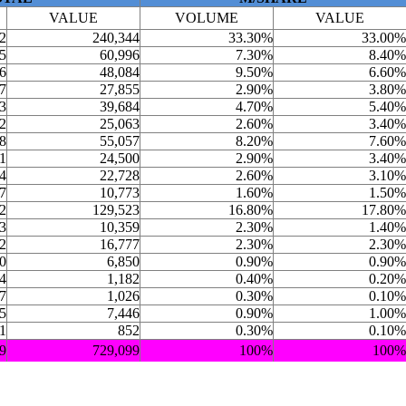
VALUE
VOLUME
VALUE
2
240,344
33.30%
33.00%
5
60,996
7.30%
8.40%
6
48,084
9.50%
6.60%
7
27,855
2.90%
3.80%
3
39,684
4.70%
5.40%
2
25,063
2.60%
3.40%
8
55,057
8.20%
7.60%
1
24,500
2.90%
3.40%
4
22,728
2.60%
3.10%
7
10,773
1.60%
1.50%
2
129,523
16.80%
17.80%
3
10,359
2.30%
1.40%
2
16,777
2.30%
2.30%
0
6,850
0.90%
0.90%
4
1,182
0.40%
0.20%
7
1,026
0.30%
0.10%
5
7,446
0.90%
1.00%
1
852
0.30%
0.10%
9
729,099
100%
100%