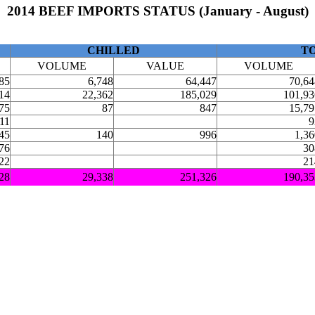
2014 BEEF IMPORTS STATUS (January - August)
CHILLED
T
VOLUME
VALUE
VOLUME
85
6,748
64,447
70,64
14
22,362
185,029
101,93
75
87
847
15,79
11
9
45
140
996
1,36
76
30
22
21
28
29,338
251,326
190,35