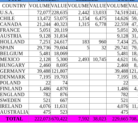
COUNTRY
VOLUME
VALUE
VOLUME
VALUE
VOLUME
VA
U.S.A.
72,077
228,635
2,442
13,033
74,519
241
CHILE
13,472
53,075
1,154
6,475
14,626
59
CANADA
21,244
40,323
1,315
6,778
22,559
47
FRANCE
5,051
20,119
5,051
20
AUSTRIA
9,128
31,834
9,128
31
HOLLAND
7,251
24,617
183
960
7,434
25
SPAIN
29,736
79,604
5
32
29,741
79
BELGIUM
5,481
18,069
5,481
18
MEXICO
2,128
5,300
2,493
10,745
4,621
16
HUNGARY
2,460
8,695
2,460
8
GERMANY
39,488
121,807
39,488
121
DENMARK
7,195
19,703
7,195
19
POLAND
22
74
22
FINLAND
1,486
4,870
1,486
4
ENGLAND
782
876
782
SWEDEN
521
667
521
IRELAND
4,076
11,631
4,076
11
AUSTRALIA
475
523
475
TOTAL
222,073
670,422
7,592
38,023
229,665
708