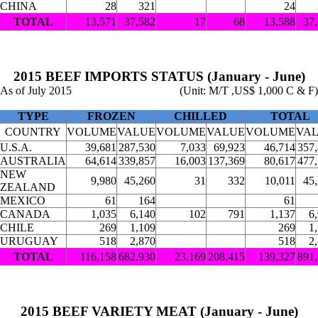
CHINA
28
321
24
TOTAL
13,571
37,582
17
68
13,588
37
2015 BEEF IMPORTS STATUS (January - June)
As of July 2015
(Unit: M/T ,US$ 1,000 C & F)
TYPE
FROZEN
CHILLED
TOTAL
COUNTRY
VOLUME
VALUE
VOLUME
VALUE
VOLUME
VA
U.S.A.
39,681
287,530
7,033
69,923
46,714
357
AUSTRALIA
64,614
339,857
16,003
137,369
80,617
477
NEW
9,980
45,260
31
332
10,011
45
ZEALAND
MEXICO
61
164
61
CANADA
1,035
6,140
102
791
1,137
6
CHILE
269
1,109
269
1
URUGUAY
518
2,870
518
2
TOTAL
116,158
682,930
23,169
208,415
139,327
891
2015 BEEF VARIETY MEAT (January - June)