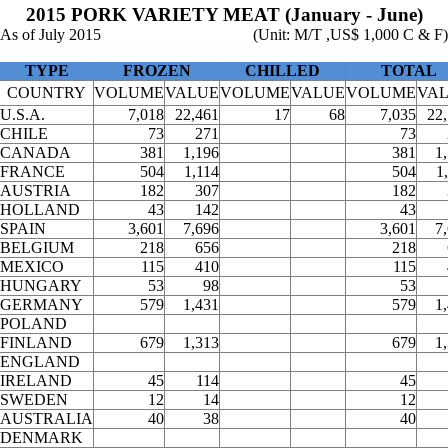
2015 PORK VARIETY MEAT (January - June)
As of July 2015
(Unit: M/T ,US$ 1,000 C & F)
TYPE
FROZEN
CHILLED
TOTAL
COUNTRY
VOLUME
VALUE
VOLUME
VALUE
VOLUME
VA
U.S.A.
7,018
22,461
17
68
7,035
22
CHILE
73
271
73
CANADA
381
1,196
381
1
FRANCE
504
1,114
504
1
AUSTRIA
182
307
182
HOLLAND
43
142
43
SPAIN
3,601
7,696
3,601
7
BELGIUM
218
656
218
MEXICO
115
410
115
HUNGARY
53
98
53
GERMANY
579
1,431
579
1
POLAND
FINLAND
679
1,313
679
1
ENGLAND
IRELAND
45
114
45
SWEDEN
12
14
12
AUSTRALIA
40
38
40
DENMARK