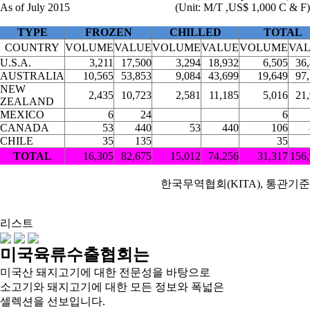
As of July 2015
(Unit: M/T ,US$ 1,000 C & F)
TYPE
FROZEN
CHILLED
TOTAL
COUNTRY
VOLUME
VALUE
VOLUME
VALUE
VOLUME
VA
U.S.A.
3,211
17,500
3,294
18,932
6,505
36
AUSTRALIA
10,565
53,853
9,084
43,699
19,649
97
NEW
2,435
10,723
2,581
11,185
5,016
21
ZEALAND
MEXICO
6
24
6
CANADA
53
440
53
440
106
CHILE
35
135
35
TOTAL
16,305
82,675
15,012
74,256
31,317
156
한국무역협회(KITA), 통관기준
리스트
미국육류수출협회는
미국산 돼지고기에 대한 전문성을 바탕으로
소고기와 돼지고기에 대한 모든 정보와 폭넓은
셀렉션을 선보입니다.