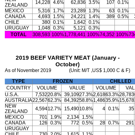
14,228
4.6%
62,836
3.5%
107
0.1%
ZEALAND
MEXICO
5,316
1.7%
23,289
1.3%
63
0.1%
CANADA
4,693
1.5%
24,221
1.4%
389
0.5%
CHILE
380
0.1%
1,642
0.1%
URUGUAY
1,048
0.3%
5,121
0.3%
TOTAL
308,593
100%
1,778,441
100%
74,352
100%
73
2019 BEEF VARIETY MEAT (January -
October)
As of November 2019
(Unit: M/T ,US$ 1,000 C & F)
TYPE
FROZEN
CHILLED
COUNTRY
VOLUME
VALUE
VOLUME
VA
U.S.A.
7,532
20.8%
39,109
27.3%
2,618
63.3%
28,783
AUSTRALIA
22,567
62.3%
84,392
58.8%
1,486
35.9%
15,678
NEW
4,594
12.7%
15,490
10.8%
4
0.1%
35
ZEALAND
MEXICO
701
1.9%
2,134
1.5%
CANADA
126
0.3%
772
0.5%
28
0.7%
291
URUGUAY
CHILE
730
2.0%
1,615
1.1%