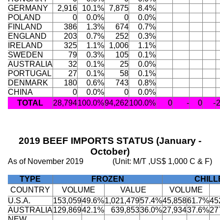
GERMANY
2,916
10.1%
7,875
8.4%
POLAND
0
0.0%
0
0.0%
FINLAND
386
1.3%
674
0.7%
ENGLAND
203
0.7%
252
0.3%
IRELAND
325
1.1%
1,006
1.1%
SWEDEN
79
0.3%
105
0.1%
AUSTRALIA
32
0.1%
25
0.0%
PORTUGAL
27
0.1%
58
0.1%
DENMARK
180
0.6%
743
0.8%
CHINA
0
0.0%
0
0.0%
TOTAL
28,794
100.0%
94,262
100.0%
0
-
0
-
2019 BEEF IMPORTS STATUS (January -
October)
As of November 2019
(Unit: M/T ,US$ 1,000 C & F)
TYPE
FROZEN
CHILL
COUNTRY
VOLUME
VALUE
VOLUME
U.S.A.
153,059
49.6%
1,021,479
57.4%
45,858
61.7%
45
AUSTRALIA
129,869
42.1%
639,853
36.0%
27,934
37.6%
27
NEW