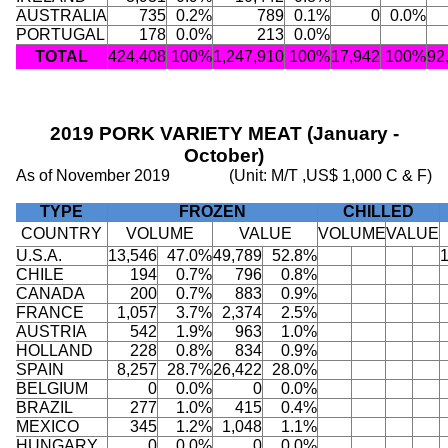
AUSTRALIA
735
0.2%
789
0.1%
0
0.0%
PORTUGAL
178
0.0%
213
0.0%
TOTAL
424,408
100%
1,247,910
100%
17,942
100%
92
2019 PORK VARIETY MEAT (January -
October)
As of November 2019
(Unit: M/T ,US$ 1,000 C & F)
TYPE
FROZEN
CHILLED
COUNTRY
VOLUME
VALUE
VOLUME
VALUE
U.S.A.
13,546
47.0%
49,789
52.8%
CHILE
194
0.7%
796
0.8%
CANADA
200
0.7%
883
0.9%
FRANCE
1,057
3.7%
2,374
2.5%
AUSTRIA
542
1.9%
963
1.0%
HOLLAND
228
0.8%
834
0.9%
SPAIN
8,257
28.7%
26,422
28.0%
BELGIUM
0
0.0%
0
0.0%
BRAZIL
277
1.0%
415
0.4%
MEXICO
345
1.2%
1,048
1.1%
HUNGARY
0
0.0%
0
0.0%