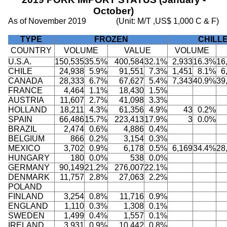
October)
As of November 2019
(Unit: M/T ,US$ 1,000 C & F)
TYPE
FROZEN
CHILL
COUNTRY
VOLUME
VALUE
VOLUME
U.S.A.
150,535
35.5%
400,584
32.1%
2,933
16.3%
16
CHILE
24,938
5.9%
91,551
7.3%
1,451
8.1%
6
CANADA
28,333
6.7%
67,627
5.4%
7,343
40.9%
39
FRANCE
4,464
1.1%
18,430
1.5%
AUSTRIA
11,607
2.7%
41,098
3.3%
HOLLAND
18,211
4.3%
61,356
4.9%
43
0.2%
SPAIN
66,486
15.7%
223,413
17.9%
3
0.0%
BRAZIL
2,474
0.6%
4,886
0.4%
BELGIUM
866
0.2%
3,154
0.3%
MEXICO
3,702
0.9%
6,178
0.5%
6,169
34.4%
28
HUNGARY
180
0.0%
538
0.0%
GERMANY
90,149
21.2%
276,007
22.1%
DENMARK
11,757
2.8%
27,063
2.2%
POLAND
FINLAND
3,254
0.8%
11,716
0.9%
ENGLAND
1,110
0.3%
1,308
0.1%
SWEDEN
1,499
0.4%
1,557
0.1%
IRELAND
3,931
0.9%
10,442
0.8%