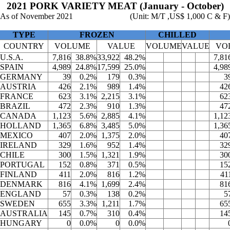
2021 PORK VARIETY MEAT (January - October)
As of November 2021
(Unit: M/T ,US$ 1,000 C & F)
TYPE
FROZEN
CHILLED
COUNTRY
VOLUME
VALUE
VOLUME
VALUE
VO
U.S.A.
7,816
38.8%
33,922
48.2%
7,81
SPAIN
4,989
24.8%
17,599
25.0%
4,98
GERMANY
39
0.2%
179
0.3%
3
AUSTRIA
426
2.1%
989
1.4%
42
FRANCE
623
3.1%
2,215
3.1%
62
BRAZIL
472
2.3%
910
1.3%
47
CANADA
1,123
5.6%
2,885
4.1%
1,12
HOLLAND
1,365
6.8%
3,485
5.0%
1,36
MEXICO
407
2.0%
1,375
2.0%
40
IRELAND
329
1.6%
952
1.4%
32
CHILE
300
1.5%
1,321
1.9%
30
PORTUGAL
152
0.8%
371
0.5%
15
FINLAND
411
2.0%
816
1.2%
41
DENMARK
816
4.1%
1,699
2.4%
81
ENGLAND
57
0.3%
138
0.2%
5
SWEDEN
655
3.3%
1,211
1.7%
65
AUSTRALIA
145
0.7%
310
0.4%
14
HUNGARY
0
0.0%
0
0.0%