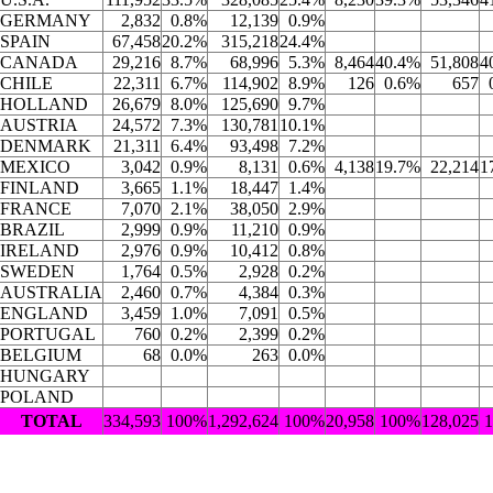
GERMANY
2,832
0.8%
12,139
0.9%
SPAIN
67,458
20.2%
315,218
24.4%
CANADA
29,216
8.7%
68,996
5.3%
8,464
40.4%
51,808
4
CHILE
22,311
6.7%
114,902
8.9%
126
0.6%
657
HOLLAND
26,679
8.0%
125,690
9.7%
AUSTRIA
24,572
7.3%
130,781
10.1%
DENMARK
21,311
6.4%
93,498
7.2%
MEXICO
3,042
0.9%
8,131
0.6%
4,138
19.7%
22,214
1
FINLAND
3,665
1.1%
18,447
1.4%
FRANCE
7,070
2.1%
38,050
2.9%
BRAZIL
2,999
0.9%
11,210
0.9%
IRELAND
2,976
0.9%
10,412
0.8%
SWEDEN
1,764
0.5%
2,928
0.2%
AUSTRALIA
2,460
0.7%
4,384
0.3%
ENGLAND
3,459
1.0%
7,091
0.5%
PORTUGAL
760
0.2%
2,399
0.2%
BELGIUM
68
0.0%
263
0.0%
HUNGARY
POLAND
TOTAL
334,593
100%
1,292,624
100%
20,958
100%
128,025