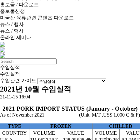
홍보물 / 다운로드
홍보물신청
미국산 육류관련 콘텐츠 다운로드
뉴스 / 행사
뉴스 / 행사
온라인 세미나
수입실적
수입실적
수입관련 가이드
2021년 10월 수입실적
21-11-15 16:04
2021 PORK IMPORT STATUS (January - October)
As of November 2021
(Unit: M/T ,US$ 1,000 C & F)
TYPE
FROZEN
CHILLED
COUNTRY
VOLUME
VALUE
VOLUME
VALU
U.S.A.
111,952
33.5%
328,085
25.4%
8,230
39.3%
53,346
4