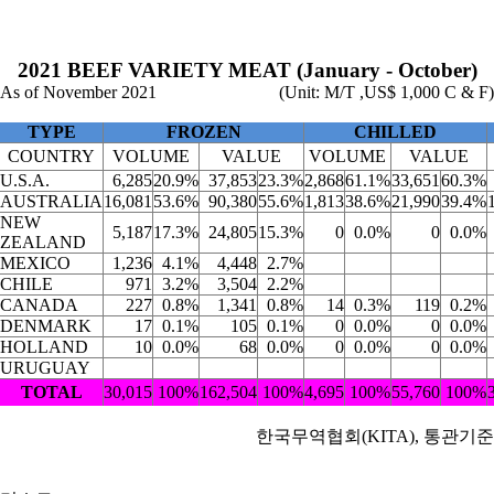
2021 BEEF VARIETY MEAT (January - October)
As of November 2021
(Unit: M/T ,US$ 1,000 C & F)
TYPE
FROZEN
CHILLED
COUNTRY
VOLUME
VALUE
VOLUME
VALUE
U.S.A.
6,285
20.9%
37,853
23.3%
2,868
61.1%
33,651
60.3%
AUSTRALIA
16,081
53.6%
90,380
55.6%
1,813
38.6%
21,990
39.4%
NEW
5,187
17.3%
24,805
15.3%
0
0.0%
0
0.0%
ZEALAND
MEXICO
1,236
4.1%
4,448
2.7%
CHILE
971
3.2%
3,504
2.2%
CANADA
227
0.8%
1,341
0.8%
14
0.3%
119
0.2%
DENMARK
17
0.1%
105
0.1%
0
0.0%
0
0.0%
HOLLAND
10
0.0%
68
0.0%
0
0.0%
0
0.0%
URUGUAY
TOTAL
30,015
100%
162,504
100%
4,695
100%
55,760
100%
한국무역협회(KITA), 통관기준