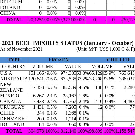
BELGIUM
0
0.0%
0
0.0%
POLAND
0
0.0%
0
0.0%
CHINA
0
0.0%
0
0.0%
TOTAL
20,125
100.0%
70,377
100.0%
0
-
0
-
20,12
2021 BEEF IMPORTS STATUS (January - October)
As of November 2021
(Unit: M/T ,US$ 1,000 C & F)
TYPE
FROZEN
CHILLED
COUNTRY
VOLUME
VALUE
VOLUME
VAL
U.S.A.
151,166
49.6%
974,385
53.8%
65,129
65.9%
765,643
AUSTRALIA
120,641
39.6%
673,535
37.2%
33,208
33.6%
386,037
NEW
17,353
5.7%
82,539
4.6%
138
0.1%
2,280
ZEALAND
MEXICO
6,267
2.1%
28,167
1.6%
0
0.0%
0
CANADA
7,433
2.4%
42,767
2.4%
410
0.4%
4,488
URUGUAY
1,431
0.5%
7,205
0.4%
12
0.0%
77
CHILE
344
0.1%
1,368
0.1%
DENMARK
260
0.1%
1,514
0.1%
HOLLAND
84
0.0%
660
0.0%
2
0.0%
22
TOTAL
304,978
100%
1,812,140
100%
98,899
100%
1,158,547