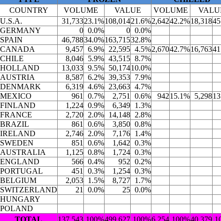
COUNTRY
VOLUME
VALUE
VOLUME
VALU
U.S.A.
31,733
23.1%
108,014
21.6%
2,642
42.2%
18,318
45
GERMANY
0
0.0%
0
0.0%
SPAIN
46,788
34.0%
163,715
32.8%
CANADA
9,457
6.9%
22,595
4.5%
2,670
42.7%
16,763
41
CHILE
8,046
5.9%
43,515
8.7%
HOLLAND
13,033
9.5%
50,174
10.0%
AUSTRIA
8,587
6.2%
39,353
7.9%
DENMARK
6,319
4.6%
23,663
4.7%
MEXICO
961
0.7%
2,751
0.6%
942
15.1%
5,298
13
FINLAND
1,224
0.9%
6,349
1.3%
FRANCE
2,720
2.0%
14,148
2.8%
BRAZIL
861
0.6%
3,850
0.8%
IRELAND
2,746
2.0%
7,176
1.4%
SWEDEN
851
0.6%
1,642
0.3%
AUSTRALIA
1,125
0.8%
1,724
0.3%
ENGLAND
566
0.4%
952
0.2%
PORTUGAL
451
0.3%
1,254
0.3%
BELGIUM
2,053
1.5%
8,727
1.7%
SWITZERLAND
21
0.0%
25
0.0%
HUNGARY
POLAND
TOTAL
137,543
100%
499,627
100%
6,254
100%
40,379
1