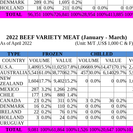
DENMARK
289
0.3%
1,695
0.2%
HOLLAND
18
0.0%
211
0.0%
0
0.0%
0
0.
TOTAL
96,351
100%
726,841
100%
28,954
100%
413,885
100
2022 BEEF VARIETY MEAT (January - March)
As of April 2022
(Unit: M/T ,US$ 1,000 C & F)
TYPE
FROZEN
CHILLED
COUNTRY
VOLUME
VALUE
VOLUME
VALUE
V
U.S.A.
1,409
15.5%
11,025
17.8%
1,066
69.9%
14,471
70.1%
2
AUSTRALIA
5,541
61.0%
38,770
62.7%
457
30.0%
6,140
29.7%
5
NEW
1,604
17.7%
9,402
15.2%
0
0.0%
0
0.0%
1
ZEALAND
MEXICO
287
3.2%
1,266
2.0%
CHILE
177
1.9%
880
1.4%
CANADA
23
0.2%
311
0.5%
3
0.2%
36
0.2%
DENMARK
16
0.2%
110
0.2%
0
0.0%
0
0.0%
IRELAND
22
0.2%
76
0.1%
0
0.0%
0
0.0%
HOLLAND
3
0.0%
24
0.0%
0
0.0%
0
0.0%
URUGUAY
TOTAL
9,081
100%
61,864
100%
1,526
100%
20,647
100%
10,