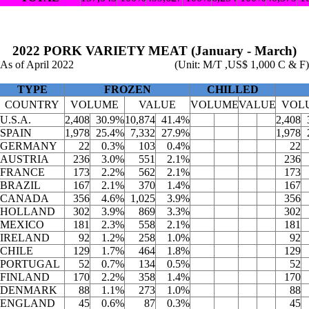
2022 PORK VARIETY MEAT (January - March)
As of April 2022
(Unit: M/T ,US$ 1,000 C & F)
TYPE
FROZEN
CHILLED
COUNTRY
VOLUME
VALUE
VOLUME
VALUE
VOL
U.S.A.
2,408
30.9%
10,874
41.4%
2,408
SPAIN
1,978
25.4%
7,332
27.9%
1,978
GERMANY
22
0.3%
103
0.4%
22
AUSTRIA
236
3.0%
551
2.1%
236
FRANCE
173
2.2%
562
2.1%
173
BRAZIL
167
2.1%
370
1.4%
167
CANADA
356
4.6%
1,025
3.9%
356
HOLLAND
302
3.9%
869
3.3%
302
MEXICO
181
2.3%
558
2.1%
181
IRELAND
92
1.2%
258
1.0%
92
CHILE
129
1.7%
464
1.8%
129
PORTUGAL
52
0.7%
134
0.5%
52
FINLAND
170
2.2%
358
1.4%
170
DENMARK
88
1.1%
273
1.0%
88
ENGLAND
45
0.6%
87
0.3%
45