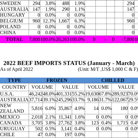
SWEDEN
294
3.8%
488
1.9%
294
AUSTRALIA
147
1.9%
290
1.1%
147
HUNGARY
0
0.0%
0
0.0%
0
BELGIUM
960
12.3%
1,667
6.3%
960
POLAND
0
0.0%
0
0.0%
0
CHINA
0
0.0%
0
0.0%
0
TOTAL
7,800
100.0%
26,263
100.0%
0
-
0
-
7,800
1
2022 BEEF IMPORTS STATUS (January - March)
As of April 2022
(Unit: M/T ,US$ 1,000 C & F)
TYPE
FROZEN
CHILLED
COUNTRY
VOLUME
VALUE
VOLUME
VALUE
U.S.A.
46,242
48.0%
401,331
55.2%
19,630
67.8%
289,923
70.
AUSTRALIA
37,714
39.1%
245,296
33.7%
9,186
31.7%
122,067
29.
NEW
5,816
6.0%
35,867
4.9%
14
0.0%
180
0.
ZEALAND
MEXICO
2,018
2.1%
11,341
1.6%
0
0.0%
0
0.
CANADA
3,705
3.8%
27,762
3.8%
123
0.4%
1,715
0.
URUGUAY
502
0.5%
3,141
0.4%
0
0.0%
0
0.
CHILE
47
0.0%
197
0.0%