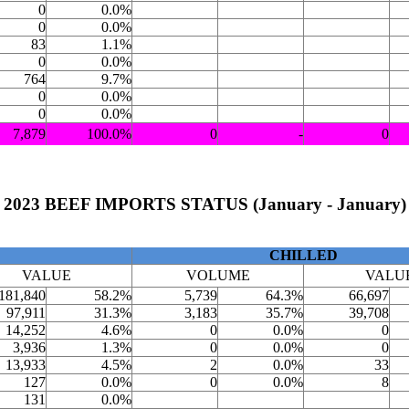
0
0.0%
0
0.0%
83
1.1%
0
0.0%
764
9.7%
0
0.0%
0
0.0%
7,879
100.0%
0
-
0
2023 BEEF IMPORTS STATUS (January - January)
CHILLED
VALUE
VOLUME
VALU
181,840
58.2%
5,739
64.3%
66,697
97,911
31.3%
3,183
35.7%
39,708
14,252
4.6%
0
0.0%
0
3,936
1.3%
0
0.0%
0
13,933
4.5%
2
0.0%
33
127
0.0%
0
0.0%
8
131
0.0%