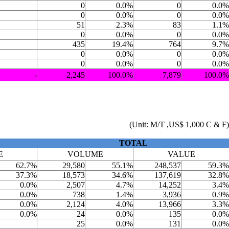
0
0.0%
0
0.0%
0
0.0%
0
0.0%
51
2.3%
83
1.1%
0
0.0%
0
0.0%
435
19.4%
764
9.7%
0
0.0%
0
0.0%
0
0.0%
0
0.0%
-
2,245
100.0%
7,879
100.0%
(Unit: M/T ,US$ 1,000 C & F)
TOTAL
E
VOLUME
VALUE
62.7%
29,580
55.1%
248,537
59.3%
37.3%
18,573
34.6%
137,619
32.8%
0.0%
2,507
4.7%
14,252
3.4%
0.0%
738
1.4%
3,936
0.9%
0.0%
2,124
4.0%
13,966
3.3%
0.0%
24
0.0%
135
0.0%
25
0.0%
131
0.0%