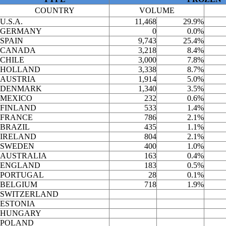
COUNTRY
VOLUME
U.S.A.
11,468
29.9%
GERMANY
0
0.0%
SPAIN
9,743
25.4%
CANADA
3,218
8.4%
CHILE
3,000
7.8%
HOLLAND
3,338
8.7%
AUSTRIA
1,914
5.0%
DENMARK
1,340
3.5%
MEXICO
232
0.6%
FINLAND
533
1.4%
FRANCE
786
2.1%
BRAZIL
435
1.1%
IRELAND
804
2.1%
SWEDEN
400
1.0%
AUSTRALIA
163
0.4%
ENGLAND
183
0.5%
PORTUGAL
28
0.1%
BELGIUM
718
1.9%
SWITZERLAND
ESTONIA
HUNGARY
POLAND