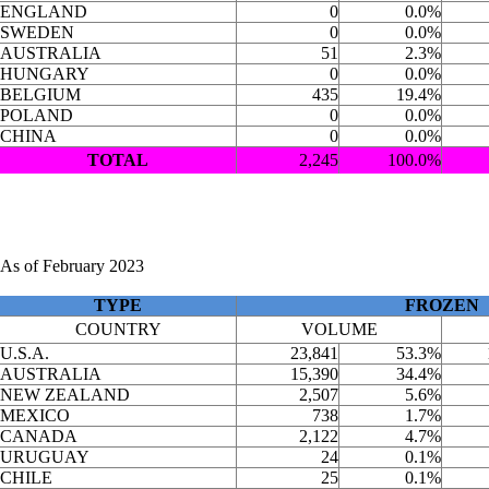
ENGLAND
0
0.0%
SWEDEN
0
0.0%
AUSTRALIA
51
2.3%
HUNGARY
0
0.0%
BELGIUM
435
19.4%
POLAND
0
0.0%
CHINA
0
0.0%
TOTAL
2,245
100.0%
As of February 2023
TYPE
FROZEN
COUNTRY
VOLUME
U.S.A.
23,841
53.3%
AUSTRALIA
15,390
34.4%
NEW ZEALAND
2,507
5.6%
MEXICO
738
1.7%
CANADA
2,122
4.7%
URUGUAY
24
0.1%
CHILE
25
0.1%