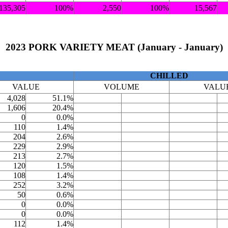
135,305
100%
2,550
100%
15,567
2023 PORK VARIETY MEAT (January - January)
CHILLED
VALUE
VOLUME
VALU
4,028
51.1%
1,606
20.4%
0
0.0%
110
1.4%
204
2.6%
229
2.9%
213
2.7%
120
1.5%
108
1.4%
252
3.2%
50
0.6%
0
0.0%
0
0.0%
112
1.4%