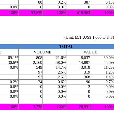
88
0.2%
387
0.1%
0.0%
0
0.0%
0
0.0%
100%
53,659
100%
418,963
100%
(Unit: M/T ,US$ 1,000 C & F)
TOTAL
E
VOLUME
VALUE
69.1%
808
21.6%
8,037
30.0%
30.6%
2,169
58.0%
14,897
55.5%
0.0%
549
14.7%
3,018
11.2%
97
2.6%
319
1.2%
92
2.5%
368
1.4%
0.2%
24
0.6%
190
0.7%
0.0%
0
0.0%
2
0.0%
0.0%
0
0.0%
0
0.0%
0.0%
0
0.0%
0
0.0%
100%
3,738
100%
26,831
100%