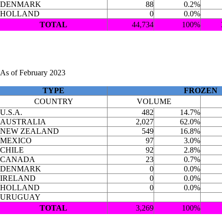
DENMARK
88
0.2%
HOLLAND
0
0.0%
TOTAL
44,734
100%
As of February 2023
TYPE
FROZEN
COUNTRY
VOLUME
U.S.A.
482
14.7%
AUSTRALIA
2,027
62.0%
NEW ZEALAND
549
16.8%
MEXICO
97
3.0%
CHILE
92
2.8%
CANADA
23
0.7%
DENMARK
0
0.0%
IRELAND
0
0.0%
HOLLAND
0
0.0%
URUGUAY
TOTAL
3,269
100%