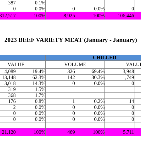
387
0.1%
0
0.0%
0
0.0%
0
312,517
100%
8,925
100%
106,446
2023 BEEF VARIETY MEAT (January - January)
CHILLED
VALUE
VOLUME
VALU
4,089
19.4%
326
69.4%
3,948
13,148
62.3%
142
30.3%
1,749
3,018
14.3%
0
0.0%
0
319
1.5%
368
1.7%
176
0.8%
1
0.2%
14
2
0.0%
0
0.0%
0
0
0.0%
0
0.0%
0
0
0.0%
0
0.0%
0
21,120
100%
469
100%
5,711