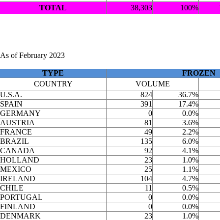
TOTAL
38,303
100%
As of February 2023
TYPE
FROZEN
COUNTRY
VOLUME
U.S.A.
824
36.7%
SPAIN
391
17.4%
GERMANY
0
0.0%
AUSTRIA
81
3.6%
FRANCE
49
2.2%
BRAZIL
135
6.0%
CANADA
92
4.1%
HOLLAND
23
1.0%
MEXICO
25
1.1%
IRELAND
104
4.7%
CHILE
11
0.5%
PORTUGAL
0
0.0%
FINLAND
0
0.0%
DENMARK
23
1.0%