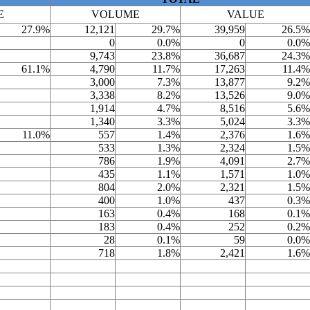
E
VOLUME
VALUE
27.9%
12,121
29.7%
39,959
26.5%
0
0.0%
0
0.0%
9,743
23.8%
36,687
24.3%
61.1%
4,790
11.7%
17,263
11.4%
3,000
7.3%
13,877
9.2%
3,338
8.2%
13,526
9.0%
1,914
4.7%
8,516
5.6%
1,340
3.3%
5,024
3.3%
11.0%
557
1.4%
2,376
1.6%
533
1.3%
2,324
1.5%
786
1.9%
4,091
2.7%
435
1.1%
1,571
1.0%
804
2.0%
2,321
1.5%
400
1.0%
437
0.3%
163
0.4%
168
0.1%
183
0.4%
252
0.2%
28
0.1%
59
0.0%
718
1.8%
2,421
1.6%